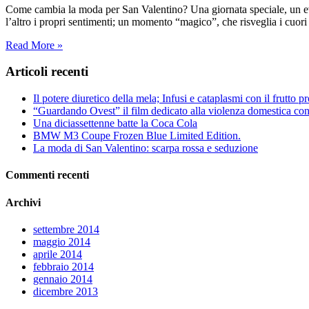
Come cambia la moda per San Valentino? Una giornata speciale, un eve
l’altro i propri sentimenti; un momento “magico”, che risveglia i cuori
Read More »
Articoli recenti
Il potere diuretico della mela; Infusi e cataplasmi con il frutto pr
“Guardando Ovest” il film dedicato alla violenza domestica con
Una diciassettenne batte la Coca Cola
BMW M3 Coupe Frozen Blue Limited Edition.
La moda di San Valentino: scarpa rossa e seduzione
Commenti recenti
Archivi
settembre 2014
maggio 2014
aprile 2014
febbraio 2014
gennaio 2014
dicembre 2013