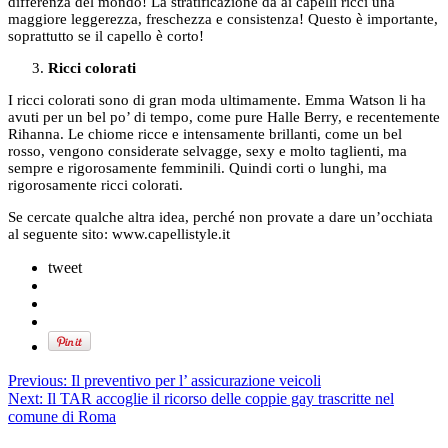
differenza del mondo! La stratificazione dà ai capelli ricci una
maggiore leggerezza, freschezza e consistenza! Questo è importante,
soprattutto se il capello è corto!
Ricci colorati
I ricci colorati sono di gran moda ultimamente. Emma Watson li ha
avuti per un bel po’ di tempo, come pure Halle Berry, e recentemente
Rihanna. Le chiome ricce e intensamente brillanti, come un bel
rosso, vengono considerate selvagge, sexy e molto taglienti, ma
sempre e rigorosamente femminili. Quindi corti o lunghi, ma
rigorosamente ricci colorati.
Se cercate qualche altra idea, perché non provate a dare un’occhiata
al seguente sito: www.capellistyle.it
tweet
Previous:
Il preventivo per l’ assicurazione veicoli
Next:
Il TAR accoglie il ricorso delle coppie gay trascritte nel
comune di Roma