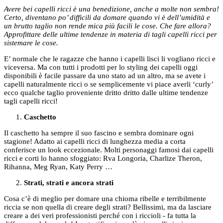
Avere bei capelli ricci è una benedizione, anche a molte non sembra!
Certo, diventano po’ difficili da domare quando vi è dell’umidità e
un brutto taglio non rende mica più facili le cose. Che fare allora?
Approfittare delle ultime tendenze in materia di tagli capelli ricci per
sistemare le cose.
E’ normale che le ragazze che hanno i capelli lisci li vogliano ricci e
viceversa. Ma con tutti i prodotti per lo styling dei capelli oggi
disponibili è facile passare da uno stato ad un altro, ma se avete i
capelli naturalmente ricci o se semplicemente vi piace averli ‘curly’
ecco qualche taglio proveniente dritto dritto dalle ultime tendenze
tagli capelli ricci!
Caschetto
Il caschetto ha sempre il suo fascino e sembra dominare ogni
stagione! Adatto ai capelli ricci di lunghezza media a corta
conferisce un look eccezionale. Molti personaggi famosi dai capelli
ricci e corti lo hanno sfoggiato: Rva Longoria, Charlize Theron,
Rihanna, Meg Ryan, Katy Perry …
Strati, strati e ancora strati
Cosa c’è di meglio per domare una chioma ribelle e terribilmente
riccia se non quella di creare degli strati? Bellissimi, ma da lasciare
creare a dei veri professionisti perché con i riccioli - fa tutta la