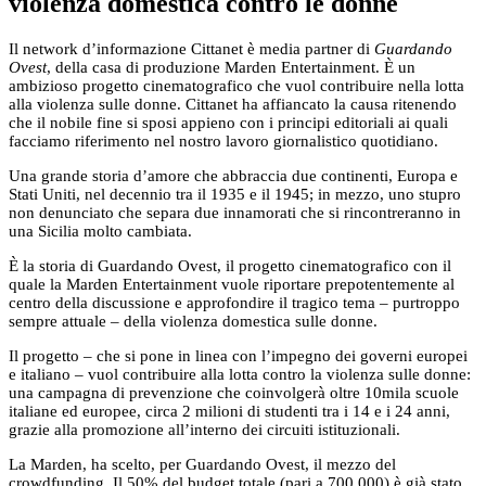
violenza domestica contro le donne
Il network d’informazione Cittanet è media partner di
Guardando
Ovest
, della casa di produzione Marden Entertainment. È un
ambizioso progetto cinematografico che vuol contribuire nella lotta
alla violenza sulle donne. Cittanet ha affiancato la causa ritenendo
che il nobile fine si sposi appieno con i principi editoriali ai quali
facciamo riferimento nel nostro lavoro giornalistico quotidiano.
Una grande storia d’amore che abbraccia due continenti, Europa e
Stati Uniti, nel decennio tra il 1935 e il 1945; in mezzo, uno stupro
non denunciato che separa due innamorati che si rincontreranno in
una Sicilia molto cambiata.
È la storia di Guardando Ovest, il progetto cinematografico con il
quale la Marden Entertainment vuole riportare prepotentemente al
centro della discussione e approfondire il tragico tema – purtroppo
sempre attuale – della violenza domestica sulle donne.
Il progetto – che si pone in linea con l’impegno dei governi europei
e italiano – vuol contribuire alla lotta contro la violenza sulle donne:
una campagna di prevenzione che coinvolgerà oltre 10mila scuole
italiane ed europee, circa 2 milioni di studenti tra i 14 e i 24 anni,
grazie alla promozione all’interno dei circuiti istituzionali.
La Marden, ha scelto, per Guardando Ovest, il mezzo del
crowdfunding. Il 50% del budget totale (pari a 700.000) è già stato