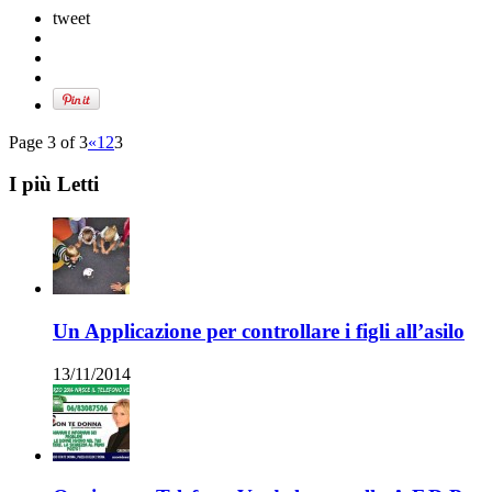
tweet
Page 3 of 3
«
1
2
3
I più Letti
Un Applicazione per controllare i figli all’asilo
13/11/2014