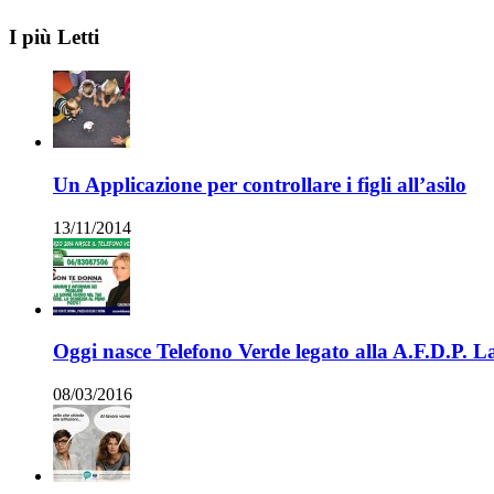
I più Letti
Un Applicazione per controllare i figli all’asilo
13/11/2014
Oggi nasce Telefono Verde legato alla A.F.D.P. 
08/03/2016