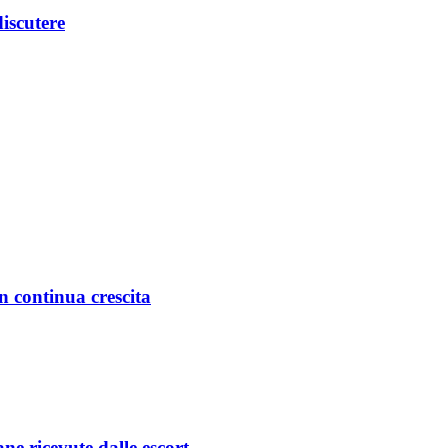
iscutere
in continua crescita
ane ricevute dalle escort