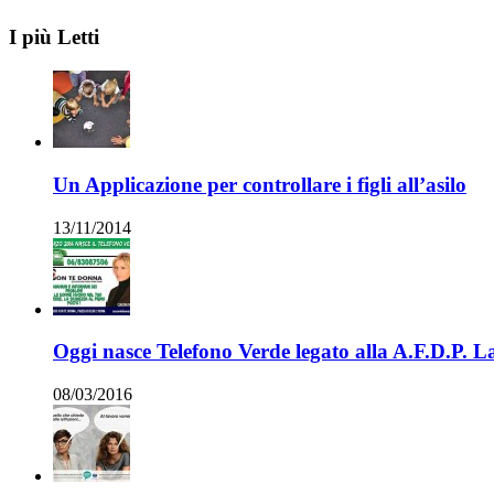
I più Letti
Un Applicazione per controllare i figli all’asilo
13/11/2014
Oggi nasce Telefono Verde legato alla A.F.D.P. 
08/03/2016