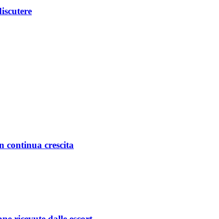
iscutere
in continua crescita
ane ricevute dalle escort