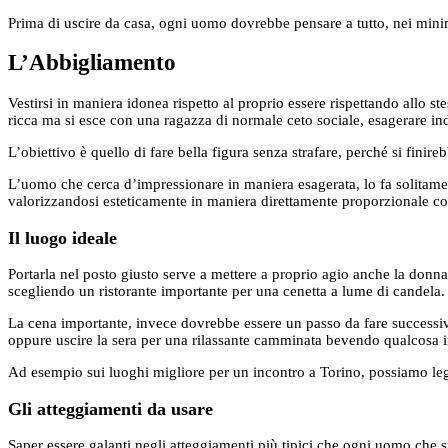
Prima di uscire da casa, ogni uomo dovrebbe pensare a tutto, nei minim
L’Abbigliamento
Vestirsi in maniera idonea rispetto al proprio essere rispettando allo 
ricca ma si esce con una ragazza di normale ceto sociale, esagerare ind
L’obiettivo è quello di fare bella figura senza strafare, perché si finir
L’uomo che cerca d’impressionare in maniera esagerata, lo fa solitament
valorizzandosi esteticamente in maniera direttamente proporzionale con
Il luogo ideale
Portarla nel posto giusto serve a mettere a proprio agio anche la donn
scegliendo un ristorante importante per una cenetta a lume di candela.
La cena importante, invece dovrebbe essere un passo da fare successiv
oppure uscire la sera per una rilassante camminata bevendo qualcosa in
Ad esempio sui luoghi migliore per un incontro a Torino, possiamo legg
Gli atteggiamenti da usare
Saper essere galanti negli atteggiamenti più tipici che ogni uomo che s