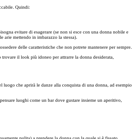
ccabile. Quindi:
 Bisogna evitare di esagerare (se non si esce con una donna nobile e
le arie mettendo in imbarazzo la stessa).
i possedere delle caratteristiche che non potrete mantenere per sempre.
trovare il look più idoneo per attrarre la donna desiderata,
del luogo che aprirà le danze alla conquista di una donna, ad esempio
 pensare luoghi come un bar dove gustare insieme un aperitivo,
osamente pulita) a prendere la donna con la quale si è fissato