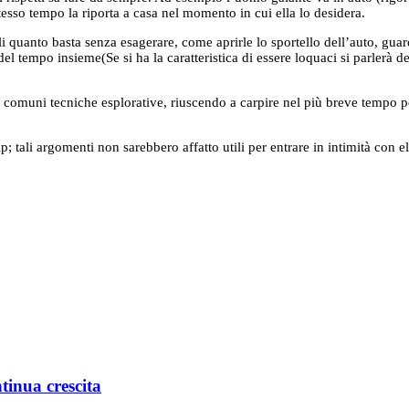
tesso tempo la riporta a casa nel momento in cui ella lo desidera.
ili quanto basta senza esagerare, come aprirle lo sportello dell’auto, gua
 del tempo insieme(Se si ha la caratteristica di essere loquaci si parlerà 
ù comuni tecniche esplorative, riuscendo a carpire nel più breve tempo po
 tali argomenti non sarebbero affatto utili per entrare in intimità con e
ntinua crescita