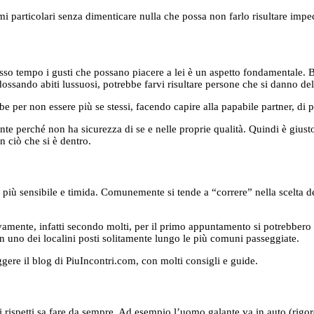
i particolari senza dimenticare nulla che possa non farlo risultare impe
stesso tempo i gusti che possano piacere a lei è un aspetto fondamentale.
ossando abiti lussuosi, potrebbe farvi risultare persone che si danno del
ebbe per non essere più se stessi, facendo capire alla papabile partner, d
e perché non ha sicurezza di se e nelle proprie qualità. Quindi è giusto 
 ciò che si è dentro.
a più sensibile e timida. Comunemente si tende a “correre” nella scelta 
amente, infatti secondo molti, per il primo appuntamento si potrebbero
 uno dei localini posti solitamente lungo le più comuni passeggiate.
ere il blog di PiuIncontri.com, con molti consigli e guide.
i rispetti sa fare da sempre. Ad esempio l’uomo galante va in auto (rigor