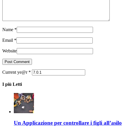
Name
*
Email
*
Website
Current ye@r
*
I più Letti
Un Applicazione per controllare i figli all’asilo