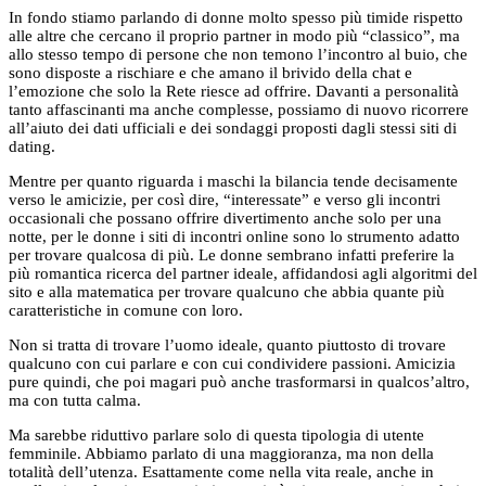
In fondo stiamo parlando di donne molto spesso più timide rispetto
alle altre che cercano il proprio partner in modo più “classico”, ma
allo stesso tempo di persone che non temono l’incontro al buio, che
sono disposte a rischiare e che amano il brivido della chat e
l’emozione che solo la Rete riesce ad offrire. Davanti a personalità
tanto affascinanti ma anche complesse, possiamo di nuovo ricorrere
all’aiuto dei dati ufficiali e dei sondaggi proposti dagli stessi siti di
dating.
Mentre per quanto riguarda i maschi la bilancia tende decisamente
verso le amicizie, per così dire, “interessate” e verso gli incontri
occasionali che possano offrire divertimento anche solo per una
notte, per le donne i siti di incontri online sono lo strumento adatto
per trovare qualcosa di più. Le donne sembrano infatti preferire la
più romantica ricerca del partner ideale, affidandosi agli algoritmi del
sito e alla matematica per trovare qualcuno che abbia quante più
caratteristiche in comune con loro.
Non si tratta di trovare l’uomo ideale, quanto piuttosto di trovare
qualcuno con cui parlare e con cui condividere passioni. Amicizia
pure quindi, che poi magari può anche trasformarsi in qualcos’altro,
ma con tutta calma.
Ma sarebbe riduttivo parlare solo di questa tipologia di utente
femminile. Abbiamo parlato di una maggioranza, ma non della
totalità dell’utenza. Esattamente come nella vita reale, anche in