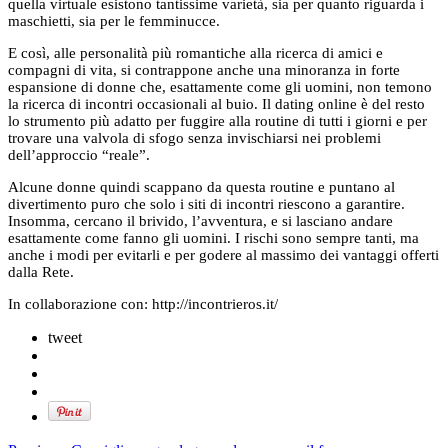
quella virtuale esistono tantissime varietà, sia per quanto riguarda i
maschietti, sia per le femminucce.
E così, alle personalità più romantiche alla ricerca di amici e
compagni di vita, si contrappone anche una minoranza in forte
espansione di donne che, esattamente come gli uomini, non temono
la ricerca di incontri occasionali al buio. Il dating online è del resto
lo strumento più adatto per fuggire alla routine di tutti i giorni e per
trovare una valvola di sfogo senza invischiarsi nei problemi
dell’approccio “reale”.
Alcune donne quindi scappano da questa routine e puntano al
divertimento puro che solo i siti di incontri riescono a garantire.
Insomma, cercano il brivido, l’avventura, e si lasciano andare
esattamente come fanno gli uomini. I rischi sono sempre tanti, ma
anche i modi per evitarli e per godere al massimo dei vantaggi offerti
dalla Rete.
In collaborazione con: http://incontrieros.it/
tweet