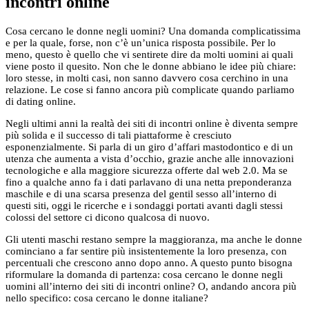
incontri online
Cosa cercano le donne negli uomini? Una domanda complicatissima
e per la quale, forse, non c’è un’unica risposta possibile. Per lo
meno, questo è quello che vi sentirete dire da molti uomini ai quali
viene posto il quesito. Non che le donne abbiano le idee più chiare:
loro stesse, in molti casi, non sanno davvero cosa cerchino in una
relazione. Le cose si fanno ancora più complicate quando parliamo
di dating online.
Negli ultimi anni la realtà dei siti di incontri online è diventa sempre
più solida e il successo di tali piattaforme è cresciuto
esponenzialmente. Si parla di un giro d’affari mastodontico e di un
utenza che aumenta a vista d’occhio, grazie anche alle innovazioni
tecnologiche e alla maggiore sicurezza offerte dal web 2.0. Ma se
fino a qualche anno fa i dati parlavano di una netta preponderanza
maschile e di una scarsa presenza del gentil sesso all’interno di
questi siti, oggi le ricerche e i sondaggi portati avanti dagli stessi
colossi del settore ci dicono qualcosa di nuovo.
Gli utenti maschi restano sempre la maggioranza, ma anche le donne
cominciano a far sentire più insistentemente la loro presenza, con
percentuali che crescono anno dopo anno. A questo punto bisogna
riformulare la domanda di partenza: cosa cercano le donne negli
uomini all’interno dei siti di incontri online? O, andando ancora più
nello specifico: cosa cercano le donne italiane?