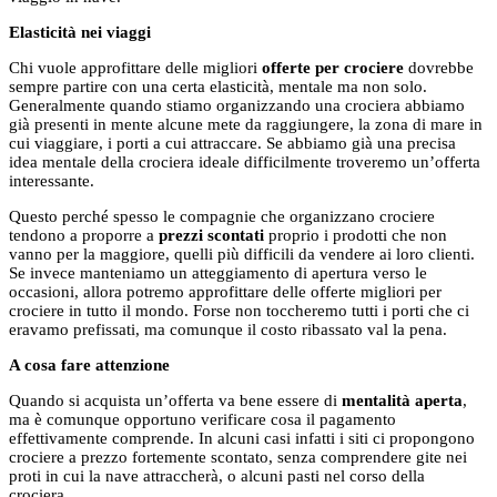
Elasticità nei viaggi
Chi vuole approfittare delle migliori
offerte per crociere
dovrebbe
sempre partire con una certa elasticità, mentale ma non solo.
Generalmente quando stiamo organizzando una crociera abbiamo
già presenti in mente alcune mete da raggiungere, la zona di mare in
cui viaggiare, i porti a cui attraccare. Se abbiamo già una precisa
idea mentale della crociera ideale difficilmente troveremo un’offerta
interessante.
Questo perché spesso le compagnie che organizzano crociere
tendono a proporre a
prezzi scontati
proprio i prodotti che non
vanno per la maggiore, quelli più difficili da vendere ai loro clienti.
Se invece manteniamo un atteggiamento di apertura verso le
occasioni, allora potremo approfittare delle offerte migliori per
crociere in tutto il mondo. Forse non toccheremo tutti i porti che ci
eravamo prefissati, ma comunque il costo ribassato val la pena.
A cosa fare attenzione
Quando si acquista un’offerta va bene essere di
mentalità aperta
,
ma è comunque opportuno verificare cosa il pagamento
effettivamente comprende. In alcuni casi infatti i siti ci propongono
crociere a prezzo fortemente scontato, senza comprendere gite nei
proti in cui la nave attraccherà, o alcuni pasti nel corso della
crociera.