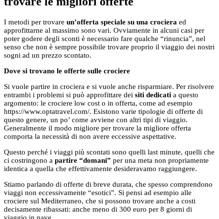
trovare le migliori offerte
I metodi per trovare
un’offerta speciale su una crociera
ed
approfittarne al massimo sono vari. Ovviamente in alcuni casi per
poter godere degli sconti è necessario fare qualche “rinuncia”, nel
senso che non è sempre possibile trovare proprio il viaggio dei nostri
sogni ad un prezzo scontato.
Dove si trovano le offerte sulle crociere
Si vuole partire in crociera e si vuole anche risparmiare. Per risolvere
entrambi i problemi si può approfittare dei
siti dedicati
a questo
argomento: le crociere low cost o in offerta, come ad esempio
https://www.optatravel.com/. Esistono varie tipologie di offerte di
questo genere, un po’ come avviene con altri tipi di viaggio.
Generalmente il modo migliore per trovare la migliore offerta
comporta la necessità di non avere eccessive aspettative.
Questo perché i viaggi più scontati sono quelli last minute, quelli che
ci costringono a
partire “domani”
per una meta non propriamente
identica a quella che effettivamente desideravamo raggiungere.
Stiamo parlando di offerte di breve durata, che spesso comprendono
viaggi non eccessivamente “esotici”. Si pensi ad esempio alle
crociere sul Mediterraneo, che si possono trovare anche a costi
decisamente ribassati: anche meno di 300 euro per 8 giorni di
viaggio in nave.