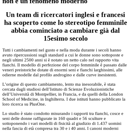
non è un fenomeno moderno
Un team di ricercatori inglesi e francesi
ha scoperto come lo stereotipo femminile
abbia cominciato a cambiare già dal
15esimo secolo
Tutti i cambiamenti nel gusto e nella moda durante i secoli hanno
avuto ripercussioni sugli standard a cui le donne sono sottoposte e
negli ultimi 2500 anni si è notato un netto calo nel rapporto vita
fianchi. Il modello di perfezione del corpo femminile è passato dalle
veneri preistoriche dotate di enormi seni e fianchi larghissimi, alle
odierne modelle dal profilo androgino e dalle curve inesistenti.
L’origine di questo cambiamento, lento ma inesorabile, è stata
cercata dagli studiosi dell’Istituto di Scienze Evoluzionistiche
dell’Università di Montpellier, in Francia, e da quelli della London
School of Medicine, in Inghilterra. I due istituti hanno pubblicato la
loro ricerca su PlusOne.
Lo studio è stato condotto misurando i rapporti tra fianchi, cosce e
seni delle donne raffigurate in 160 quadri e 56 sculture e
sottoponendo i vari modelli di fisicità al giudizio di 1.437 uomini
nella fascia di età compresa tra 30 e i 40 anni. I canoni moderni