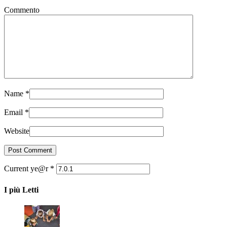
Commento
Name
*
Email
*
Website
Current ye@r
*
I più Letti