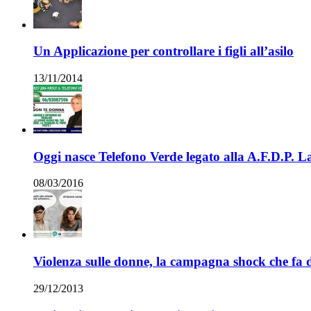
Un Applicazione per controllare i figli all’asilo
13/11/2014
Oggi nasce Telefono Verde legato alla A.F.D.P. 
08/03/2016
Violenza sulle donne, la campagna shock che fa d
29/12/2013