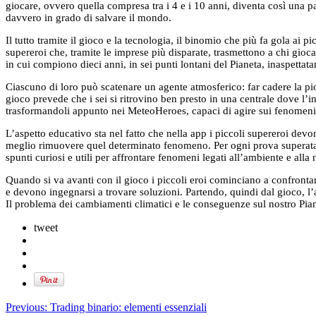
giocare, ovvero quella compresa tra i 4 e i 10 anni, diventa così una p
davvero in grado di salvare il mondo.
Il tutto tramite il gioco e la tecnologia, il binomio che più fa gola ai
supereroi che, tramite le imprese più disparate, trasmettono a chi gioca
in cui compiono dieci anni, in sei punti lontani del Pianeta, inaspettat
Ciascuno di loro può scatenare un agente atmosferico: far cadere la piogg
gioco prevede che i sei si ritrovino ben presto in una centrale dove l’in
trasformandoli appunto nei MeteoHeroes, capaci di agire sui fenomeni
L’aspetto educativo sta nel fatto che nella app i piccoli supereroi devo
meglio rimuovere quel determinato fenomeno. Per ogni prova superata, 
spunti curiosi e utili per affrontare fenomeni legati all’ambiente e all
Quando si va avanti con il gioco i piccoli eroi cominciano a confronta
e devono ingegnarsi a trovare soluzioni. Partendo, quindi dal gioco, l’
Il problema dei cambiamenti climatici e le conseguenze sul nostro Pian
tweet
Previous:
Trading binario: elementi essenziali