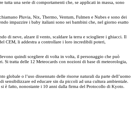
re tutta una serie di comportamenti che, se applicati in massa, sono
app si chiamano Pluvia, Nix, Thermo, Ventum, Fulmen e Nubes e sono dei
cendo impazzire i baby italiani sono sei bambini che, nel giorno esatto
 di neve, alzare il vento, scaldare la terra e sciogliere i ghiacci. Il
el CEM, li addestra a controllare i loro incredibili poteri,
 devono quindi scegliere di volta in volta, il personaggio che può
. Si tratta delle 12 Meteocards con nozioni di base di meteorologia,
o globale o l’uso dissennato delle risorse naturali da parte dell’uomo
di sensibilizzare ed educare sin da piccoli ad una cultura ambientale.
 è fatto, nonostante i 10 anni dalla firma del Protocollo di Kyoto.