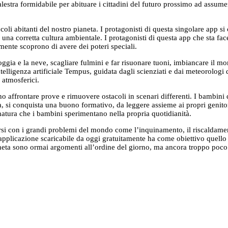
alestra formidabile per abituare i cittadini del futuro prossimo ad assume
 piccoli abitanti del nostro pianeta. I protagonisti di questa singolare 
 una corretta cultura ambientale. I protagonisti di questa app che sta fa
amente scoprono di avere dei poteri speciali.
ia e la neve, scagliare fulmini e far risuonare tuoni, imbiancare il mondo
telligenza artificiale Tempus, guidata dagli scienziati e dai meteorologi d
 atmosferici.
no affrontare prove e rimuovere ostacoli in scenari differenti. I bambini
si conquista una buono formativo, da leggere assieme ai propri genitori
a natura che i bambini sperimentano nella propria quotidianità.
rsi con i grandi problemi del mondo come l’inquinamento, il riscaldament
applicazione scaricabile da oggi gratuitamente ha come obiettivo quello 
eta sono ormai argomenti all’ordine del giorno, ma ancora troppo poco si