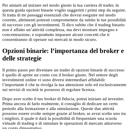
Per aiutarti ad iniziare nel modo giusto la tua carriera di trader, in
questa guida opzioni binarie voglio suggerirti i primi step da seguire.
Si tratta di tre passaggi essenziali che dovrai eseguire nel modo
corretto, altrimenti potresti compromettere da subito le tue possibilità
di successo con gli investimenti. Ti dico subito che il trading binario
non è affatto un’attività complessa, ma devi mostrare impegno e
concentrazione, e soprattutto imparare alcuni concetti che ti
consentiranno di operare sui mercati in modo sicuro.
Opzioni binarie: l’importanza del broker e
delle strategie
Il primo passo per diventare un trader di opzioni binarie di successo
è quello di aprire un conto con il broker giusto. Nel settore degli
investimenti online vi sono diversi intermediari affidabili:
l’importante è che tu rivolga la tua attenzione solo ed esclusivamente
sui servizi di società in possesso di regolare licenza.
Dopo aver scelto il tuo broker di fiducia, potrai iniziare ad investire.
Prima ancora di farlo realmente, ti consiglio di dedicare un certo
periodo alla formazione e alla simulazione. Queste due attività
possono essere svolte sempre grazie al broker, se avrai scelto uno tra
i migliori, il quale ti darà la possibilità di frequentare una scuola
virtuale di trading e di simulare le operazioni di mercato attraverso
un conto dimostrativo.