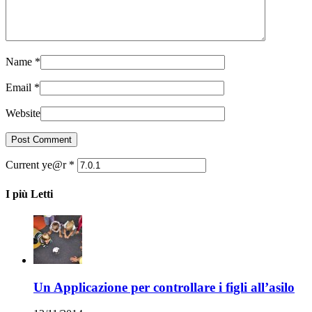
Name
*
Email
*
Website
Current ye@r
*
I più Letti
Un Applicazione per controllare i figli all’asilo